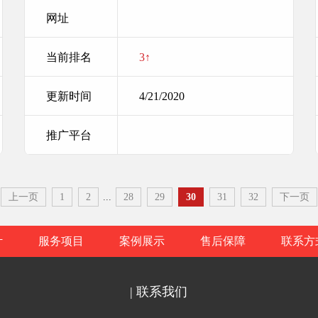
网址
当前排名
3↑
更新时间
4/21/2020
推广平台
上一页
1
2
...
28
29
30
31
32
下一页
计
服务项目
案例展示
售后保障
联系方
| 联系我们