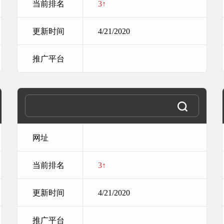
当前排名
3↑
更新时间
4/21/2020
推广平台
网址
当前排名
3↑
更新时间
4/21/2020
推广平台