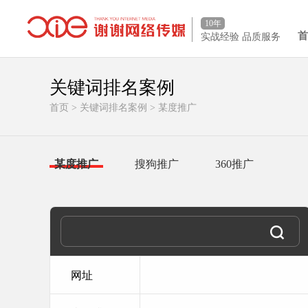
10年
实战经验 品质服务
关键词排名案例
首页
>
关键词排名案例
>
某度推广
某度推广
搜狗推广
360推广
网址