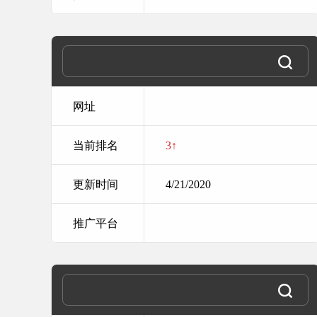
网址
当前排名
3↑
更新时间
4/21/2020
推广平台