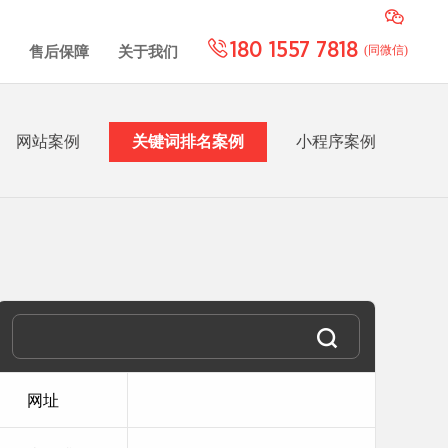
180 1557 7818
(同微信)
售后保障
关于我们
网站案例
关键词排名案例
小程序案例
网址