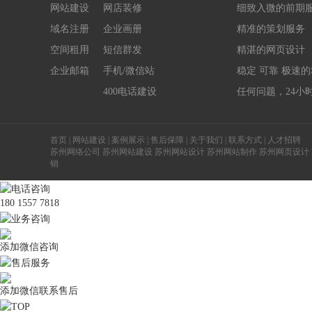
网站建设
网店装修
细致入微的前期
域名注册
企业画册
精准的策划服务
空间租用
短信群发
精湛的网页设计
企业邮箱
手机/微信站
稳定 可靠 极速
400电话建设
任何问题，24小
首页
|
网站建设
|
案例展示
|
售后保障
|
关于我们
|
联系方式
|
人才招聘
苏州网络公司 苏州网站建设 苏州网站设计 苏州网站制作 苏州网页设计
销
电话咨询
180 1557 7818
业务咨询
添加微信咨询
售后服务
添加微信联系售后
TOP