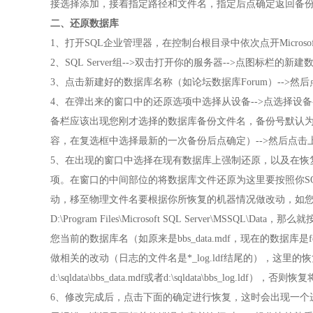
接选择添加，接着指定路径和文件名，指定后点确定返回备
二、还原数据库
1、打开SQL企业管理器，在控制台根目录中依次点开Microsoft SQ
2、SQL Server组-->双击打开你的服务器-->点图标栏
3、点击新建好的数据库名称（如论坛数据库Forum）-->然
4、在弹出来的窗口中的还原选项中选择从设备-->点选择设备-
备栏应该出现您刚才选择的数据库备份文件名，备份号默认为
容，在复选框中选择最新的一次备份后点确定）-->然后点击
5、在出现的窗口中选择在现有数据库上强制还原，以及在恢
项。在窗口的中间部位的将数据库文件还原为这里要按照你S
动，移至物理文件名要根据你所恢复的机器情况做改动，如您
D:\Program Files\Microsoft SQL Server\M
您当前的数据库名（如原来是bbs_data.mdf，现在的数据库是f
做相关的改动（日志的文件名是*_log.ldf结尾的），这
d:\sqldata\bbs_data.mdf或者d:\sqldata\bbs_log.ldf），否则
6、修改完成后，点击下面的确定进行恢复，这时会出现一个