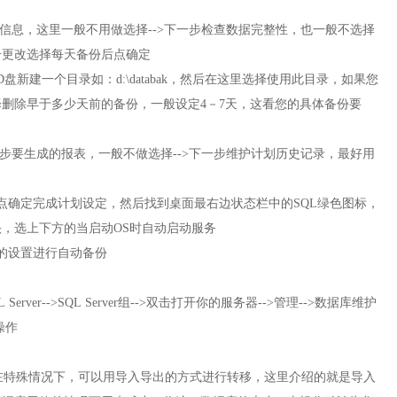
化信息，这里一般不用做选择-->下一步检查数据完整性，也一般不选择
击更改选择每天备份后点确定
新建一个目录如：d:\databak，然后在这里选择使用此目录，如果您
删除早于多少天前的备份，一般设定4－7天，这看您的具体备份要
一步要生成的报表，一般不做选择-->下一步维护计划历史记录，最好用
未启动，先点确定完成计划设定，然后找到桌面最右边状态栏中的SQL绿色图标，
运行箭头，选上下方的当启动OS时自动启动服务
的设置进行自动备份
ver-->SQL Server组-->双击打开你的服务器-->管理-->数据库维护
操作
特殊情况下，可以用导入导出的方式进行转移，这里介绍的就是导入