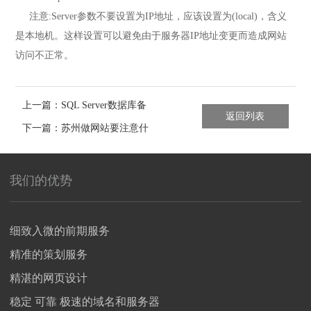
注意:Server参数不要设置为IP地址，应该设置为(local)，含义
是本地机。这样设置可以避免由于服务器IP地址变更而造成网站
访问不正常。
上一篇：SQL Server数据库备
返回列表
份和恢复措施
下一篇：苏州做网站要注意什
么？
我们的优势
细致入微的前期服务
精准的策划服务
精湛的网页设计
稳定 可靠 极速的域名和服务器