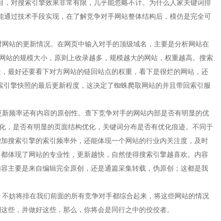
目，对搜索引擎效果非常有限，几乎能忽略不计。为什么人家关键词排
能通过技术手段实现，在了解竞争对手网站整体结构后，模仿是完全可
网站的更新情况。在网页中输入对手的顶级域名，主要是分析网站在
对手网站的规模大小，原则上收录越多，规模越大的网站，权重越高。搜索
量，最好还要看下对方网站的链回站点的权重，看下是很烂的网站，还
搜索引擎快照的最后更新程度，这决定了蜘蛛爬取网站的并且带回索引服
。
新频率还有内容的原创性。查下竞争对手的网站内部是否有明显的优
静态优化，是否有明显的页面结构优化，关键词分布是否有优化痕迹。不同于
增加搜索引擎的索引频率外，还能体现一个网站的行业内关注度，及时
，都体现了网站的专业性，更新越快，自然使得搜索引擎越喜欢。内容
内容主要是来自编辑完全原创，还是通篇采集转载，伪原创；这都是我
不妨将排在我们前面的所有竞争对手都综合起来，将这些网站的情况
到这些，并做好这些，那么，你将会是同行之中的佼佼者。