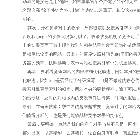
动添的链接还是用的插件?如果单单给某个关键字加个特定栏
名那么高?除了外链之外，精准的内链非常重要。其实这些都
能的。
其次，分析竞争对手的收录、外部链接以及搜索引擎快照对
百度和google的收录状况就可以了。收录状况说明了竞争
出的结果页面下方出现的找到的相关结果的数字即为外链数
是权重比较高的网站。最上方的百度快照时间是site里面的
务器的频率。快照越新，表示网站在搜索引擎中的权重越高
再者，要看看竞争网站的内部结构优化痕迹，网站本身的更
化痕迹，比如title是否经过了分级撰写，url是否做过伪
搜索引擎更新索引的频率，网站本身的更新频率，除了可以
的出专题，及时的对领域内的突发事件进行第一时间的报道
原创，在当今搜索引擎中看的越来越重要，竞争对手的网站
们值得分析的，也是我们能够战胜竞争对手的突破点。
最后，要明确一点就是我们的竞争对手当然不只是一两个，
都列出来，取其精华，去其糟粕，结合自身有利点，真正做