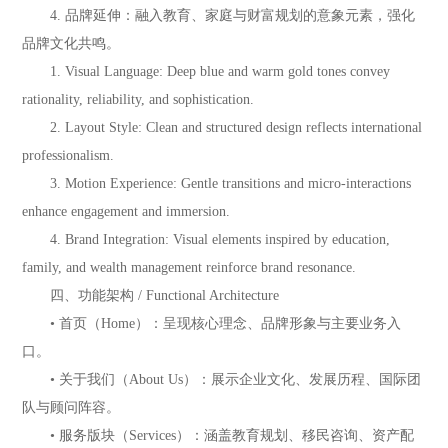
4. 品牌延伸：融入教育、家庭与财富规划的意象元素，强化
品牌文化共鸣。
1. Visual Language: Deep blue and warm gold tones convey
rationality, reliability, and sophistication.
2. Layout Style: Clean and structured design reflects international
professionalism.
3. Motion Experience: Gentle transitions and micro-interactions
enhance engagement and immersion.
4. Brand Integration: Visual elements inspired by education,
family, and wealth management reinforce brand resonance.
四、功能架构 / Functional Architecture
• 首页（Home）：呈现核心理念、品牌形象与主要业务入
口。
• 关于我们（About Us）：展示企业文化、发展历程、国际团
队与顾问阵容。
• 服务版块（Services）：涵盖教育规划、移民咨询、资产配