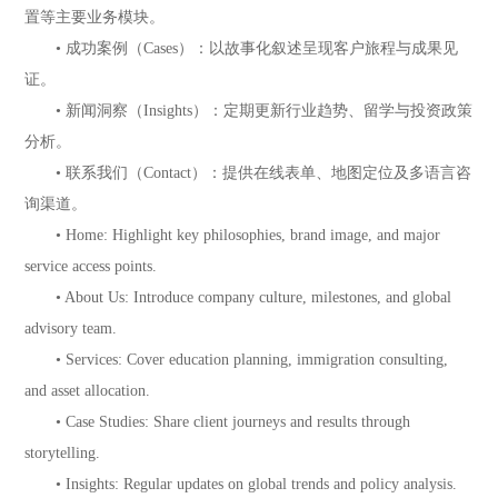
置等主要业务模块。
• 成功案例（Cases）：以故事化叙述呈现客户旅程与成果见
证。
• 新闻洞察（Insights）：定期更新行业趋势、留学与投资政策
分析。
• 联系我们（Contact）：提供在线表单、地图定位及多语言咨
询渠道。
• Home: Highlight key philosophies, brand image, and major
service access points.
• About Us: Introduce company culture, milestones, and global
advisory team.
• Services: Cover education planning, immigration consulting,
and asset allocation.
• Case Studies: Share client journeys and results through
storytelling.
• Insights: Regular updates on global trends and policy analysis.